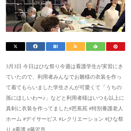
お問い合わせ
施設パンフレット
3月3日 今日はひな祭り今週は看護学生が実習にき
ていたので、利用者みんなでお雛様の衣装を作っ
て着てもらいました️学生さんが可愛くて「うちの
孫にほしいわ〜♪」などと利用者様はいつも以上に
真剣に衣装を作ってました#芭蕉苑 #特別養護老人
ホーム #デイサービス #レクリエーション #ひな祭
り #看護 #藤沢市