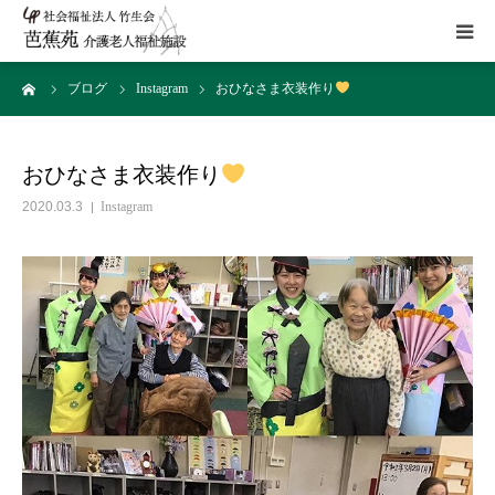
ーム
ブログ
Instagram
おひなさま衣装作り
施設概要
サービス
おひなさま衣装作り
2020.03.3
Instagram
こだわり
Instagram
取組み
アクセス