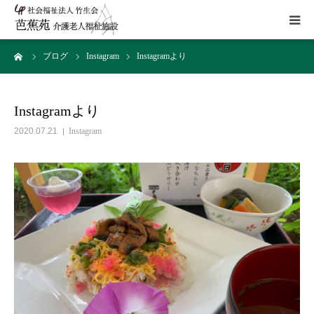
ーム
ブログ
Instagram
Instagramより
施設概要
サービス
Instagramより
2020.07.21
Instagram
こだわり
Instagram
取組み
アクセス