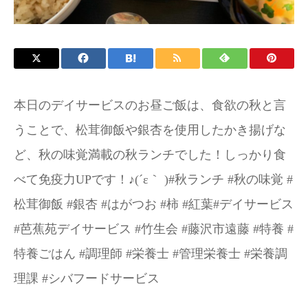
お問い合わせ
施設パンフレット
本日のデイサービスのお昼ご飯は、食欲の秋と言
うことで、松茸御飯や銀杏を使用したかき揚げな
ど、秋の味覚満載の秋ランチでした！しっかり食
べて免疫力UPです！♪(´ε｀ )#秋ランチ #秋の味覚 #
松茸御飯 #銀杏 #はがつお #柿 #紅葉#デイサービス
#芭蕉苑デイサービス #竹生会 #藤沢市遠藤 #特養 #
特養ごはん #調理師 #栄養士 #管理栄養士 #栄養調
理課 #シバフードサービス