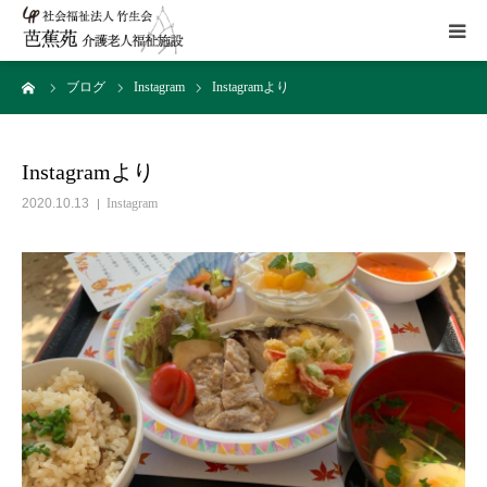
ーム
ブログ
Instagram
Instagramより
施設概要
サービス
Instagramより
2020.10.13
Instagram
こだわり
Instagram
取組み
アクセス