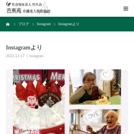
ーム
ブログ
Instagram
Instagramより
施設概要
サービス
Instagramより
2021.12.17
Instagram
こだわり
Instagram
取組み
アクセス