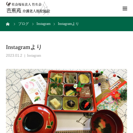
ーム
ブログ
Instagram
Instagramより
施設概要
サービス
Instagramより
2023.01.2
Instagram
こだわり
Instagram
取組み
アクセス