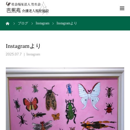
ーム
ブログ
Instagram
Instagramより
施設概要
サービス
Instagramより
2025.07.7
Instagram
こだわり
Instagram
取組み
アクセス