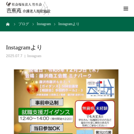
ーム
ブログ
Instagram
Instagramより
施設概要
サービス
Instagramより
2025.07.7
Instagram
こだわり
Instagram
取組み
アクセス