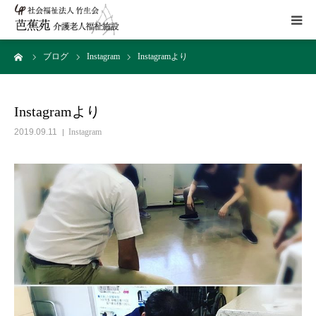
ーム
ブログ
Instagram
Instagramより
施設概要
サービス
Instagramより
2019.09.11
Instagram
こだわり
Instagram
取組み
アクセス