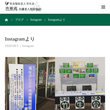
ーム
ブログ
Instagram
Instagramより
施設概要
サービス
Instagramより
2020.09.5
Instagram
こだわり
Instagram
取組み
アクセス