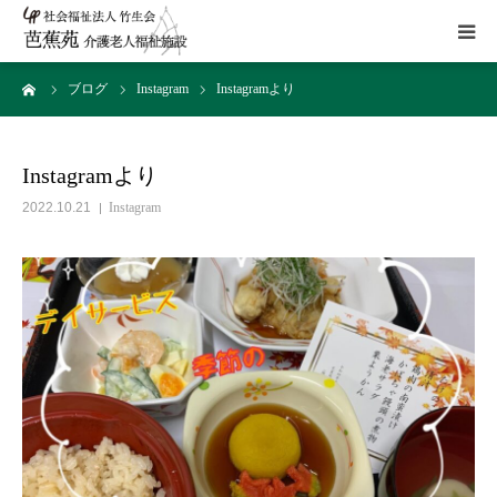
ーム
ブログ
Instagram
Instagramより
施設概要
サービス
Instagramより
2022.10.21
Instagram
こだわり
Instagram
取組み
アクセス